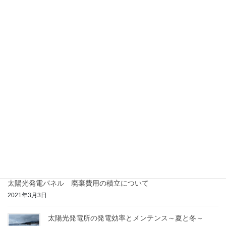
Copy
太陽光発電
カテゴリー
草かり
次の記事
危険なスズメバチ・毒蝮に注
意！
2020年12月18日
最近の投稿
太陽光発電パネル 廃棄費用の積立について
2021年3月3日
太陽光発電所の発電効率とメンテンス～夏と冬～